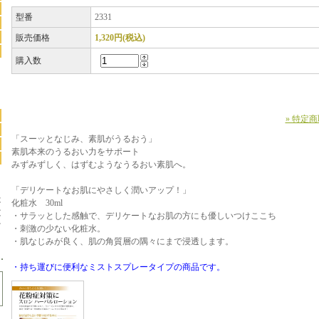
型番
2331
販売価格
1,320円(税込)
購入数
» 特定
「スーッとなじみ、素肌がうるおう」
素肌本来のうるおい力をサポート
みずみずしく、はずむようなうるおい素肌へ。
「デリケートなお肌にやさしく潤いアップ！」
は
化粧水 30ml
文
・サラッとした感触で、デリケートなお肌の方にも優しいつけここち
け
・刺激の少ない化粧水。
・肌なじみが良く、肌の角質層の隅々にまで浸透します。
・持ち運びに便利なミストスプレータイプの商品です。