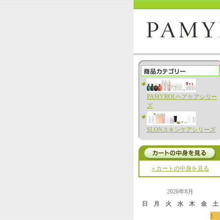
PAMYROLヘアケアシリー
ズ
SLONスキンケアシリーズ
» カートの中身を見る
2026年8月
日
月
火
水
木
金
土
1